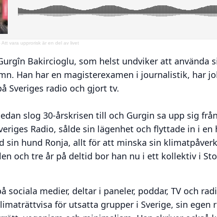
Att vara upprorisk är en del av livet
Gurgîn Bakircioglu, som helst undviker att använda s
amn. Han har en magisterexamen i journalistik, har 
 Sveriges radio och gjort tv.
sedan slog 30-årskrisen till och Gurgin sa upp sig från
veriges Radio, sålde sin lägenhet och flyttade in i en 
sin hund Ronja, allt för att minska sin klimatpåverka
len och tre år på deltid bor han nu i ett kollektiv i S
å sociala medier, deltar i paneler, poddar, TV och radi
limaträttvisa för utsatta grupper i Sverige, sin egen r