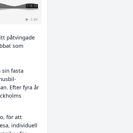
itt påtvingade
jobbat som
 sin fasta
husbil-
n. Efter fyra år
tockholms
o, för att
esa, individuell