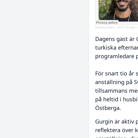
Klimatpodden
·
#107 Gurgin – 
Dagens gäst är 
turkiska eftern
programledare på
För snart tio år 
anställning på S
tillsammans med 
på heltid i husbi
Östberga.
Gurgin är aktiv p
reflektera över k