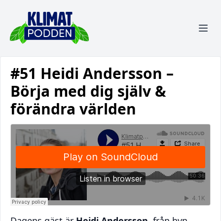
#51 Heidi Andersson –
Börja med dig själv &
förändra världen
Dagens gäst är
Heidi Andersson
, från byn