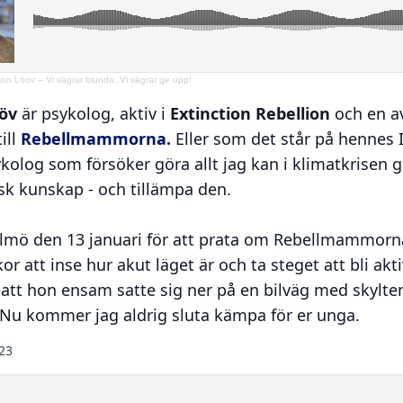
son Lööv – Vi vägrar blunda. Vi vägrar ge upp!
ööv
är psykolog, aktiv i
Extinction Rebellion
och en a
ill
Rebellmammorna.
Eller som det står på hennes 
log som försöker göra allt jag kan i klimatkrisen 
sk kunskap - och tillämpa den.
Malmö den 13 januari för att prata om Rebellmammorna
r att inse hur akut läget är och ta steget att bli akt
att hon ensam satte sig ner på en bilväg med skylten:
. Nu kommer jag aldrig sluta kämpa för er unga.
023