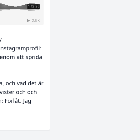
v
Instagramprofil:
genom att sprida
, och vad det är
ivister och och
 Förlåt. Jag