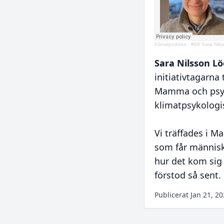
Klimatpodden
·
#99 Sara Nils
Sara Nilsson L
initiativtagarna t
Mamma och psyko
klimatpsykologi
Vi träffades i 
som får människo
hur det kom sig 
förstod så sent
Publicerat
Jan 21, 2