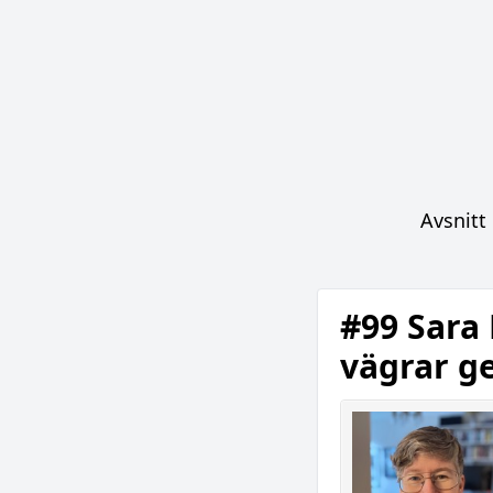
Avsnitt
#99 Sara 
vägrar g